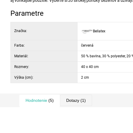
aj vonkajšie použitie. Vyberte si zo širokej ponuky dezénov a užívajte
Parametre
Značka:
Bellatex
Farba:
červená
Materiál:
50 % bavlna, 30 % polyester, 20 
Rozmery:
40 x 40 cm
Výška (cm):
2 cm
Hodnotenie
(5)
Dotazy
(1)