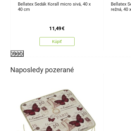
Bellatex Sedák Korall micro sivá, 40 x
Bellatex S
40 cm
režná, 40 
11,49
€
Kúpiť
Next
Naposledy pozerané