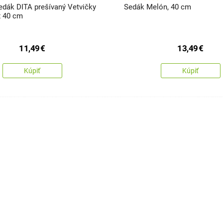
edák DITA prešívaný Vetvičky
Sedák Melón, 40 cm
x 40 cm
11,49
€
13,49
€
Kúpiť
Kúpiť