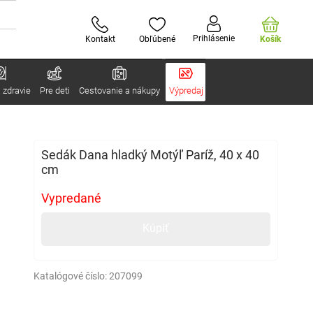
Prihlásenie
Kontakt
Obľúbené
Košík
 zdravie
Pre deti
Cestovanie a nákupy
Výpredaj
Sedák Dana hladký Motýľ Paríž, 40 x 40
cm
Vypredané
Kúpiť
Katalógové číslo:
207099