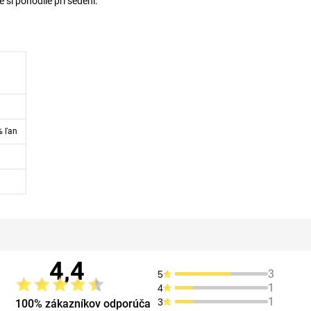
 si pohodlie pri sedení.
% ľan
4,4
3
5
1
4
1
3
100% zákazníkov odporúča