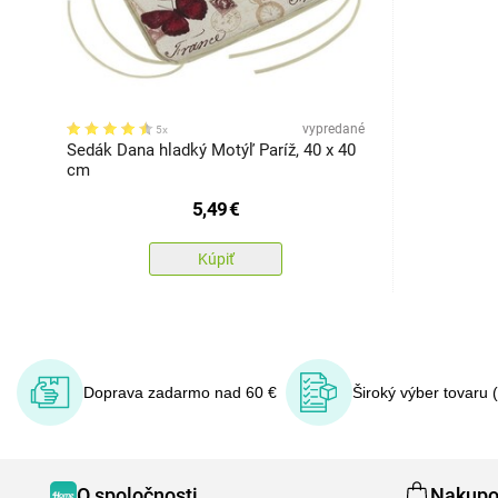
vypredané
5x
Sedák Dana hladký Motýľ Paríž, 40 x 40
cm
5,49
€
Kúpiť
Doprava zadarmo nad 60 €
Široký výber tovaru 
O spoločnosti
Nakupo