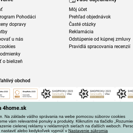
ať
Môj účet
program Pohodáci
Prehľad objednávok
ceny dopravy
Časté otázky
atby
Reklamácia
povať u nás
Odstúpenie od kúpnej zmluvy
cookies
Pravidlá spracovania recenzií
podmienky
ť o bielizeň
ľahlivý obchod
na 4home.sk
m. Na základe vášho správania na webe pomocou súborov cookies
eme vám relevantné ponuky a produkty. Kliknutím na tlačidlo „Rozumi
azenie cielenej reklamy v reklamných sieťach na ďalších weboch. Perso
 nastaviť alebo kedykoľvek vypnúť v
Nastavenie súkromia