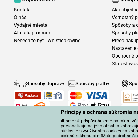
Kontakt
Ako objedn
O nás
Vernostný 
Výdajné miesta
Spôsoby a 
Affiliate program
Spôsoby pl
Nenech to být - Whistleblowing
Prečo naku
Nastavenie 
Obchodné 
Starostlivos
Spôsoby dopravy
Spôsoby platby
Spo
Princípy a ochrana súkromia 
4home.sk prispôsobujeme na mieru vá
personalizujeme jeho obsah a zobrazuj
súhlasíte s využívaním cookies na zobr
cielenú reklamu si môžete podrobnejšie
Ochrana osobných údajov