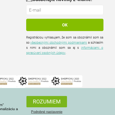
Registráciou vyhlasujem, že som sa oboznámil som sa
so
všeobecnými obchodnými podmienkami
a súhlasím
s nimi a oboznámil som sa aj s
informáciami o
spracúvaní osobných údajov
.
ROZUMIEM
em“
nalizáciu a
Podrobné nastavenie
Všetky práva vyhradené © 2004-2026 4home, a.s.