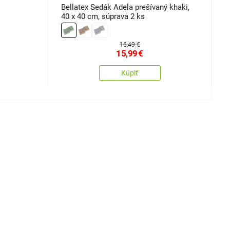
Bellatex Sedák Adela prešívaný khaki,
S
40 x 40 cm, súprava 2 ks
16,49 €
15,99
€
Kúpiť