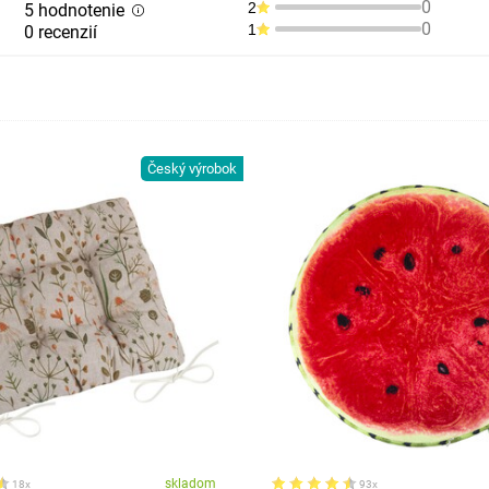
0
2
5 hodnotenie
0
1
0 recenzií
Český výrobok
skladom
18x
93x