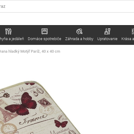
hyňa a jedáleň
Domáce spotrebiče
Záhrada a hobby
Upratovanie
Krása a
ana hladký Motýľ Paríž, 40 x 40 cm