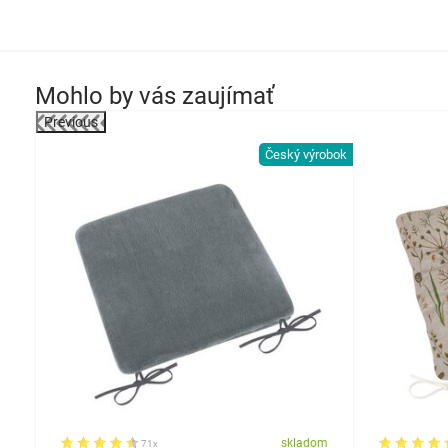
Mohlo by vás zaujímať
Previous
Český výrobok
robok
om
skladom
71x