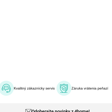
Kvalitný zákaznícky servis
Záruka vrátenia peňazí
Odoberajte novinky z 4home!