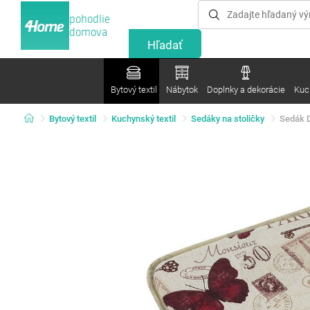
pohodlie
domova
Bytový textil
Nábytok
Doplnky a dekorácie
Kuc
Bytový textil
Kuchynský textil
Sedáky na stoličky
Sedák D