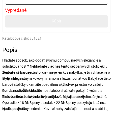
Vypredané
Kúpiť
Katalógové číslo:
981021
Popis
Hľadáte spôsob, ako dodať svojmu domovu nádych elegancie a
sofistikovanosti? Nehľadajte viac než tento set barových stoličiek!
Tento set 6 barových stoličiek nie je len kus nábytku, je to vyhlásenie o
Zlepšite svoj priestor
štýle a luxuse.
Svojím elegantným kovovým rámom a luxusnou látkou Babyface tieto
barové stoličky okamžite pozdvihnú akýkoľvek priestor vo vašej
domácnosti. Či už hostíte hostí alebo si užívate pokojnú večeru s
Pohodlie a odolnosť
rodinou, tieto barové stoličky urobia každý okamih výnimočným.
Tieto barové stoličky nie sú len štýlové, ale aj neuveriteľne pohodlné.
Operadlo z 18 DNS peny a sedák z 22 DNS peny poskytujú ideálnu
oporu pre hodiny sedenia. Kovové nohy zaisťujú odolnosť a stabilitu,
Nadčasový dizajn