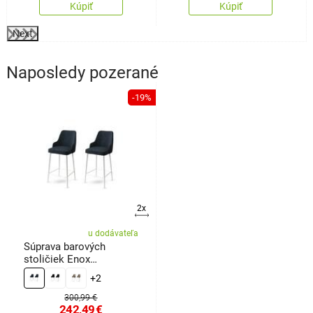
Kúpiť
Kúpiť
Next
Naposledy pozerané
-19%
2x
u dodávateľa
Súprava barových
stoličiek Enox
Anthracite and White, 2
+2
ks
300,99 €
242,49
€