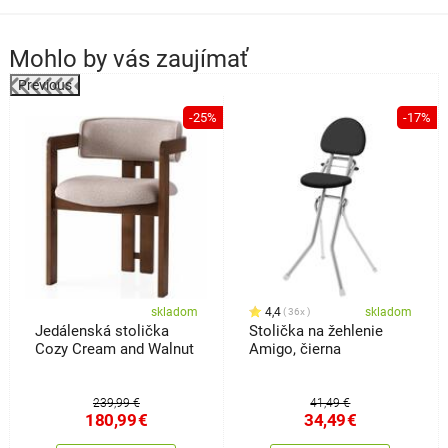
Mohlo by vás zaujímať
Previous
%
-25%
-17%
skladom
4,4
skladom
36x
Jedálenská stolička
Stolička na žehlenie
Cozy Cream and Walnut
Amigo, čierna
239,99 €
41,49 €
180,99
€
34,49
€