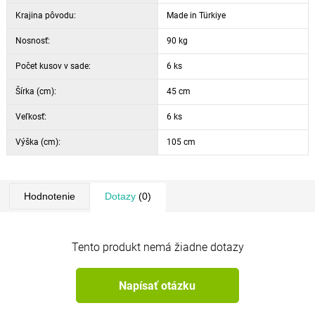
Krajina pôvodu:
Made in Türkiye
Nosnosť:
90 kg
Počet kusov v sade:
6 ks
Šírka (cm):
45 cm
Veľkosť:
6 ks
Výška (cm):
105 cm
Hodnotenie
Dotazy
(0)
Tento produkt nemá žiadne dotazy
Napísať otázku