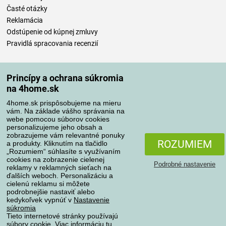
Časté otázky
Reklamácia
Odstúpenie od kúpnej zmluvy
Pravidlá spracovania recenzií
Spôsoby dopravy
Princípy a ochrana súkromia
na 4home.sk
4home.sk prispôsobujeme na mieru
Spôsoby platby
vám. Na základe vášho správania na
webe pomocou súborov cookies
personalizujeme jeho obsah a
zobrazujeme vám relevantné ponuky
Spoľahlivý obchod
ROZUMIEM
a produkty. Kliknutím na tlačidlo
„Rozumiem“ súhlasíte s využívaním
cookies na zobrazenie cielenej
Podrobné nastavenie
reklamy v reklamných sieťach na
ďalších weboch. Personalizáciu a
cielenú reklamu si môžete
podrobnejšie nastaviť alebo
kedykoľvek vypnúť v
Nastavenie
súkromia
Tieto internetové stránky používajú
súbory cookie. Viac informáciu
tu
.