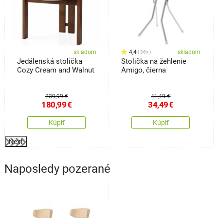
skladom
4,4
skladom
36x
Jedálenská stolička
Stolička na žehlenie
Cozy Cream and Walnut
Amigo, čierna
239,99 €
41,49 €
180,99
€
34,49
€
Kúpiť
Kúpiť
Next
Naposledy pozerané