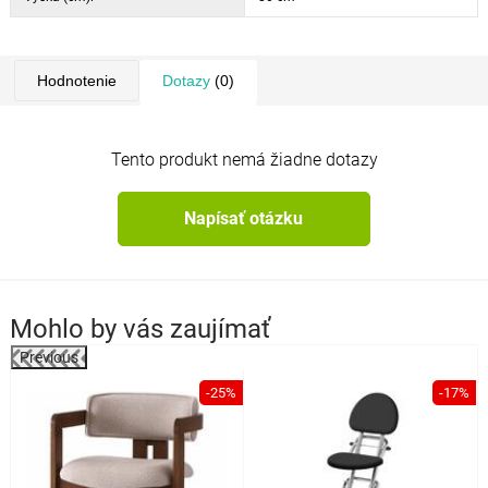
Hodnotenie
Dotazy
(0)
Tento produkt nemá žiadne dotazy
Napísať otázku
Mohlo by vás zaujímať
Previous
%
-25%
-17%