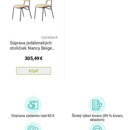
vypredané
Súprava jedálenských
stoličiek Nancy Beige
and Black, 2 ks
305,49
€
Kúpiť
Doprava zadarmo nad 60 €
Široký výber tovaru (99 % tovaru
skladom)