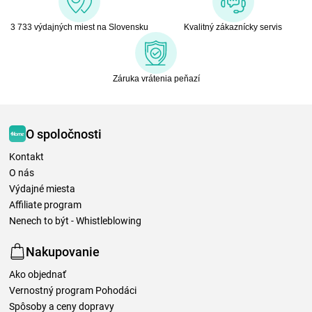
3 733 výdajných miest na Slovensku
Kvalitný zákaznícky servis
Záruka vrátenia peňazí
O spoločnosti
Kontakt
O nás
Výdajné miesta
Affiliate program
Nenech to být - Whistleblowing
Nakupovanie
Ako objednať
Vernostný program Pohodáci
Spôsoby a ceny dopravy