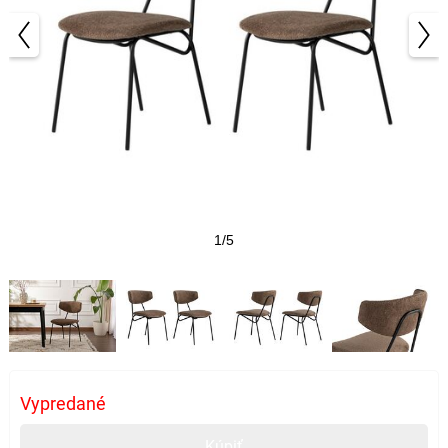
1/5
Vypredané
Kúpiť