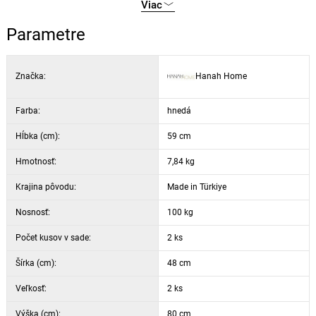
Výška sedáka: 46,5 cm
Viac
Výška nôh: 43 cm
Parametre
Pena: 3 cm / 22 DNS
Farba: hnedá a čierna
Značka:
Hanah Home
Farba:
hnedá
Hĺbka (cm):
59 cm
Hmotnosť:
7,84 kg
Krajina pôvodu:
Made in Türkiye
Nosnosť:
100 kg
Počet kusov v sade:
2 ks
Šírka (cm):
48 cm
Veľkosť:
2 ks
Výška (cm):
80 cm