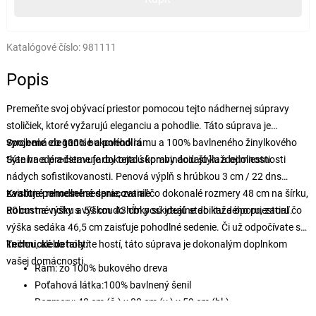
Katalógové číslo:
981111
Popis
Premeňte svoj obývací priestor pomocou tejto nádhernej súpravy
stoličiek, ktoré vyžarujú eleganciu a pohodlie. Táto súprava je
vyrobená zo 100% bukového rámu a 100% bavlneného žinylkového
Spojenie elegancie a pohodlia
tkaniva a predstavuje dokonalú kombináciu štýlu a odolnosti.
Sýte hnedé a čierne farby tejto súpravy dodajú každej miestnosti
nádych sofistikovanosti. Penová výplň s hrúbkou 3 cm / 22 dns
zaisťuje pohodlné sedenie, zatiaľ čo dokonalé rozmery 48 cm na šírku,
Kvalitné remeselné spracovanie
80 cm na výšku a 59 cm do hĺbky sú ideálne do každého priestoru.
Robustné nohy s výškou 43 cm poskytujú stabilitu a oporu, zatiaľ čo
výška sedáka 46,5 cm zaisťuje pohodlné sedenie. Či už odpočívate s
knihou, alebo hostíte hostí, táto súprava je dokonalým doplnkom
Technické detaily:
vašej domácnosti.
Rám: zo 100% bukového dreva
Poťahová látka:100% bavlnený šenil
Rozmery: 48 cm (š.) x 80 cm (v.) x 59 cm (hl.)