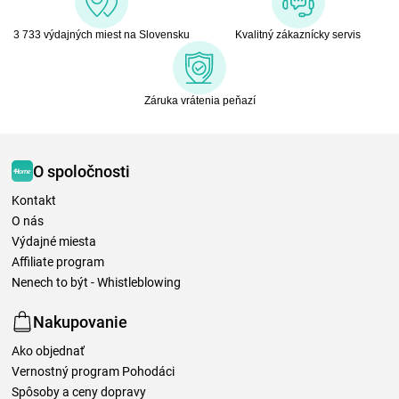
3 733 výdajných miest na Slovensku
Kvalitný zákaznícky servis
Záruka vrátenia peňazí
O spoločnosti
Kontakt
O nás
Výdajné miesta
Affiliate program
Nenech to být - Whistleblowing
Nakupovanie
Ako objednať
Vernostný program Pohodáci
Spôsoby a ceny dopravy