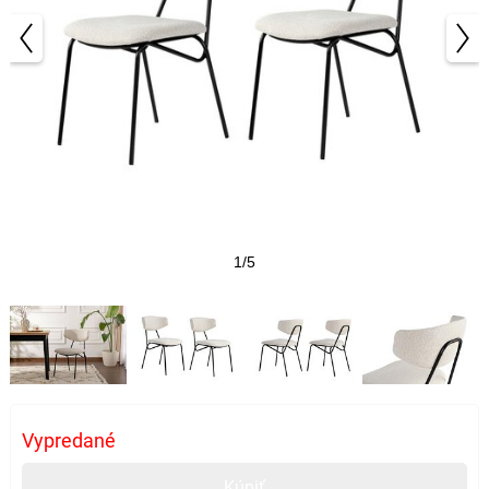
1/5
Vypredané
Kúpiť