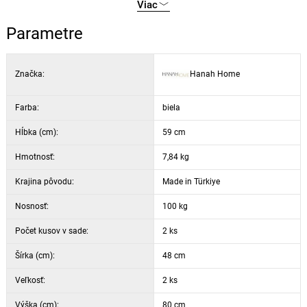
šírka: 48 cm, výška: 80 cm a hĺbka: 59 cm
Viac
výška sedáka: 46,5 cm
Parametre
výška nôh: 43 cm
3 cm / 22 DNS penová výplň sedáka
farba: biela a čierna
Značka:
Hanah Home
Farba:
biela
Hĺbka (cm):
59 cm
Hmotnosť:
7,84 kg
Krajina pôvodu:
Made in Türkiye
Nosnosť:
100 kg
Počet kusov v sade:
2 ks
Šírka (cm):
48 cm
Veľkosť:
2 ks
Výška (cm):
80 cm