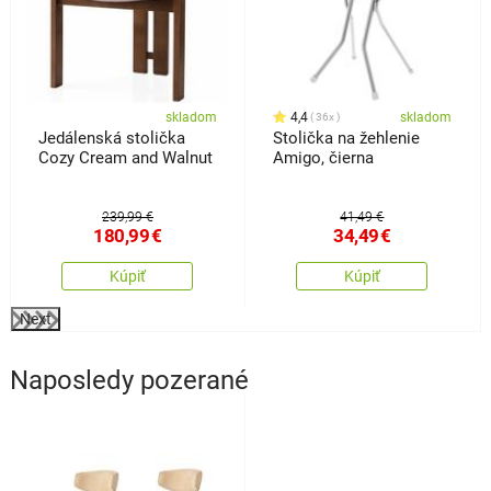
skladom
4,4
skladom
36x
Jedálenská stolička
Stolička na žehlenie
Cozy Cream and Walnut
Amigo, čierna
239,99 €
41,49 €
180,99
€
34,49
€
Kúpiť
Kúpiť
Next
Naposledy pozerané