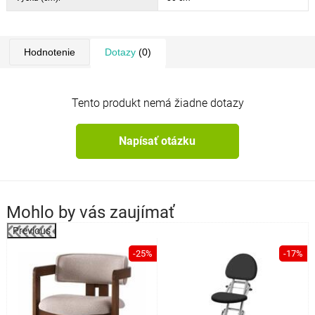
Hodnotenie
Dotazy
(0)
Tento produkt nemá žiadne dotazy
Napísať otázku
Mohlo by vás zaujímať
Previous
%
-25%
-17%