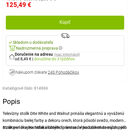
125,49 €
Kúpiť
Skladom u dodávateľa
Nadrozmerná preprava
Doručenie na adresu
(viac informácií)
od 8,49 €
|
doručíme
do 3 týždňov
Nákupom získate
240 Pohodáčikov
Katalógové číslo:
814969
Popis
Televízny stolík Dite White and Walnut prináša elegantnú a vyváženú
kombináciu bielej farby a dekoru orech, ktorá pôsobí sviežo, moderne
a zároveň hrejivo. Vďaka čistým líniám sa ľahko začlení do súčasných
Stolík ponúka dostatok úložného priestoru v podobe otvorených políc