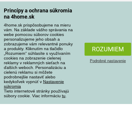
Spôsoby dopravy
Princípy a ochrana súkromia
na 4home.sk
4home.sk prispôsobujeme na mieru
Spôsoby platby
vám. Na základe vášho správania na
webe pomocou súborov cookies
personalizujeme jeho obsah a
zobrazujeme vám relevantné ponuky
Spoľahlivý obchod
ROZUMIEM
a produkty. Kliknutím na tlačidlo
„Rozumiem“ súhlasíte s využívaním
cookies na zobrazenie cielenej
Podrobné nastavenie
reklamy v reklamných sieťach na
ďalších weboch. Personalizáciu a
cielenú reklamu si môžete
podrobnejšie nastaviť alebo
kedykoľvek vypnúť v
Nastavenie
súkromia
Tieto internetové stránky používajú
súbory cookie. Viac informáciu
tu
.
Ochrana osobných údajov