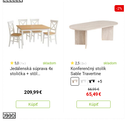
%
-2%
5,0
skladom
2,5
skladom
1x
2x
Jedálenská súprava 4x
Konferenčný stolík
stolička + stôl
Sable Travertine
Kampali,biela
+5
66,99 €
209,99
€
65,49
€
Kúpiť
Kúpiť
Next