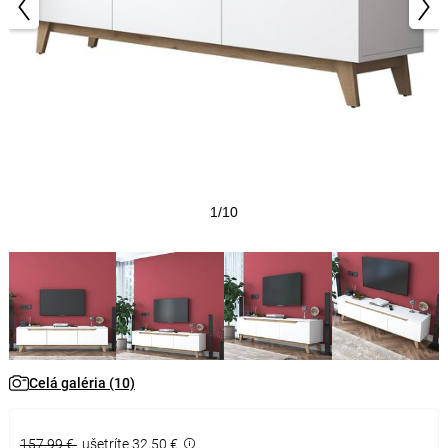
1/10
Celá galéria (10)
157,99 €
ušetríte 32,50 €