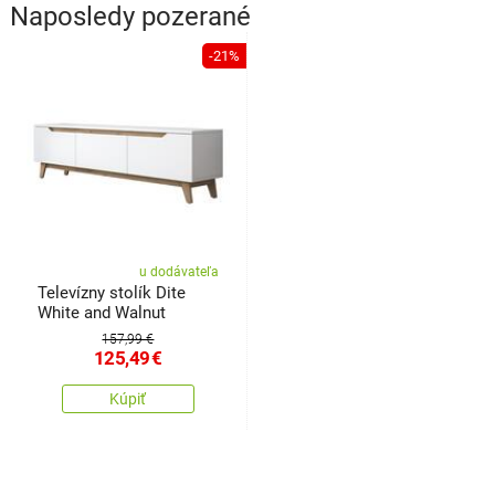
Naposledy pozerané
-21%
u dodávateľa
Televízny stolík Dite
White and Walnut
157,99 €
125,49
€
Kúpiť