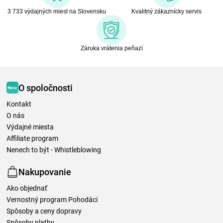
3 733 výdajných miest na Slovensku
Kvalitný zákaznícky servis
Záruka vrátenia peňazí
O spoločnosti
Kontakt
O nás
Výdajné miesta
Affiliate program
Nenech to být - Whistleblowing
Nakupovanie
Ako objednať
Vernostný program Pohodáci
Spôsoby a ceny dopravy
Spôsoby platby