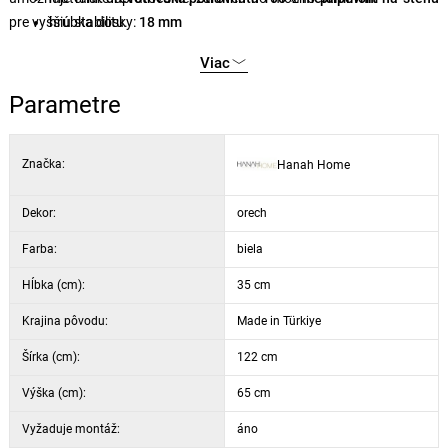
pre vyššiu stabilitu.
hrúbka dosky:
18 mm
nohy:
drevené
Viac
rozmery:
šírka 122 cm, výška 65 cm, hĺbka 35 cm
rozmery zásuvky:
šírka 50 cm, výška 13,5 cm, hĺbka 35 cm
Parametre
počet zásuviek:
2
výška nôh:
20 cm
Značka:
Hanah Home
farba:
biela / orech
Dekor:
orech
Farba:
biela
Hĺbka (cm):
35 cm
Krajina pôvodu:
Made in Türkiye
Šírka (cm):
122 cm
Výška (cm):
65 cm
Vyžaduje montáž:
áno