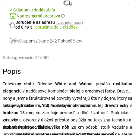
Skladom u dodávateľa
Nadrozmerná preprava
Doručenie na adresu
(viac informácií)
od 8,49 €
|
doručíme
do 3 týždňov
Nákupom získate
242 Pohodáčikov
Katalógové číslo:
815082
Popis
Televízny stolík Odense White and Walnut
prináša
rustikálnu
eleganciu
v nadčasovej kombinácii
bielej a orechovej farby
. Drevené
nohy a jemne štruktúrované povrchy vytvárajú útulný dojem, ktorý sa
ľahko zladí s klasickým aj moderným interiérom.
Telo je vyrobené zo
100 % melamínom potiahnutej drevotriesky
s
hrúbkou 18 mm
, čo zaručuje pevnosť a dlhú životnosť. Praktické
2
zásuvky
a otvorený úložný priestor poslúžia na televíznu techniku aj
drobné doplnky. Vďaka
Parametre a špecifikácie:
výške nôh 20 cm
pôsobí stolík vzdušne a
umožňuje ľahké upratovanie, zároveň ho možno
materiál:
drevotrieska potiahnutá 100 % melamínom
pripevniť na stenu