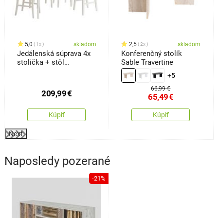
5,0
skladom
2,5
skladom
1x
2x
Jedálenská súprava 4x
Konferenčný stolík
stolička + stôl
Sable Travertine
Kampali,biela
+5
66,99 €
209,99
€
65,49
€
Kúpiť
Kúpiť
Next
Naposledy pozerané
-21%