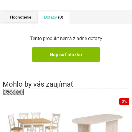
Hodnotenie
Dotazy
(0)
Tento produkt nemá žiadne dotazy
Napísať otázku
Mohlo by vás zaujímať
Previous
%
-2%