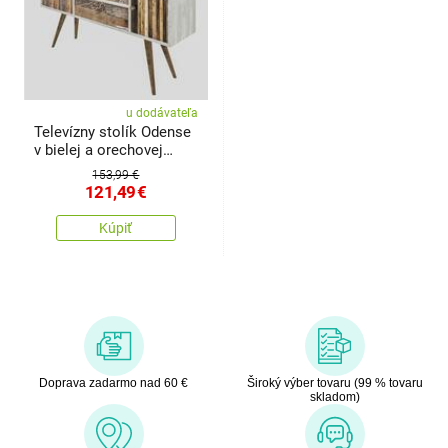
u dodávateľa
Televízny stolík Odense
v bielej a orechovej
farbe
153,99 €
121,49
€
Kúpiť
Doprava zadarmo nad 60 €
Široký výber tovaru (99 % tovaru
skladom)