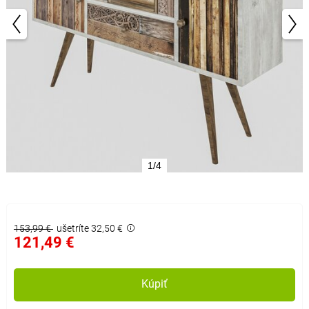
1/4
153,99 €
ušetríte 32,50 €
121,49 €
Kúpiť