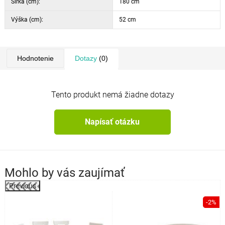
Šírka (cm):
180 cm
Výška (cm):
52 cm
Hodnotenie
Dotazy
(0)
Tento produkt nemá žiadne dotazy
Napísať otázku
Mohlo by vás zaujímať
Previous
%
-2%