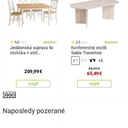
5,0
skladom
2,5
skladom
1x
2x
Jedálenská súprava 4x
Konferenčný stolík
stolička + stôl
Sable Travertine
Kampali,biela
+5
66,99 €
209,99
€
65,49
€
Kúpiť
Kúpiť
Next
Naposledy pozerané