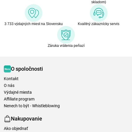
skladom)
3 733 výdajných miest na Slovensku
Kvalitný zákaznícky servis
Záruka vrátenia peňazí
O spoločnosti
Kontakt
O nás
Výdajné miesta
Affiliate program
Nenech to být - Whistleblowing
Nakupovanie
Ako objednať