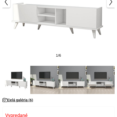
1/6
Celá galéria (6)
Vypredané