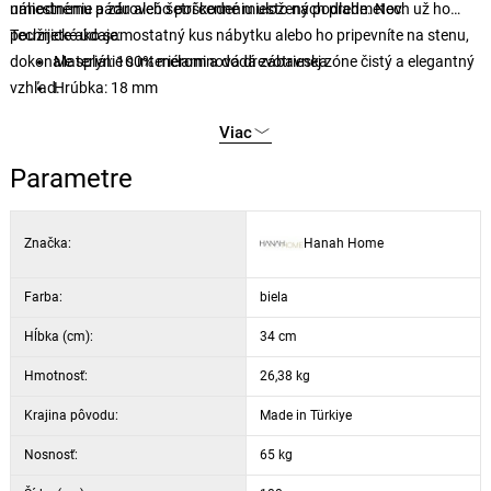
náhodnému pádu alebo poškodeniu uložených predmetov.
umiestnenie a zároveň šetrí cenné miesto na podlahe. Nech už ho
použijete ako samostatný kus nábytku alebo ho pripevníte na stenu,
Technické údaje:
dokonale splynie s interiérom a dodá zábavnej zóne čistý a elegantný
Materiál: 100% melaminová drevotrieska
vzhľad.
Hrúbka: 18 mm
Šírka: 180 cm
Viac
Výška: 52 cm
Hĺbka: 34 cm
Parametre
Farba: biela
Značka:
Hanah Home
Farba:
biela
Hĺbka (cm):
34 cm
Hmotnosť:
26,38 kg
Krajina pôvodu:
Made in Türkiye
Nosnosť:
65 kg