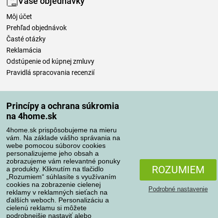
Vaše objednávky
Môj účet
Prehľad objednávok
Časté otázky
Reklamácia
Odstúpenie od kúpnej zmluvy
Pravidlá spracovania recenzií
Spôsoby dopravy
Princípy a ochrana súkromia
na 4home.sk
4home.sk prispôsobujeme na mieru
Spôsoby platby
vám. Na základe vášho správania na
webe pomocou súborov cookies
personalizujeme jeho obsah a
zobrazujeme vám relevantné ponuky
Spoľahlivý obchod
ROZUMIEM
a produkty. Kliknutím na tlačidlo
„Rozumiem“ súhlasíte s využívaním
cookies na zobrazenie cielenej
Podrobné nastavenie
reklamy v reklamných sieťach na
ďalších weboch. Personalizáciu a
cielenú reklamu si môžete
podrobnejšie nastaviť alebo