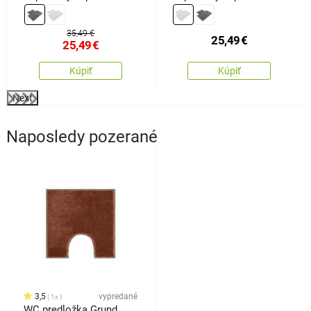
Retta, 50 x 60 cm, 60 x
Welle, 50 x 60 cm, 60 x
100 cm
100 cm
35,49 €
25,49
€
25,49
€
Kúpiť
Kúpiť
Next
Naposledy pozerané
3,5
vypredané
1x
WC predložka Grund