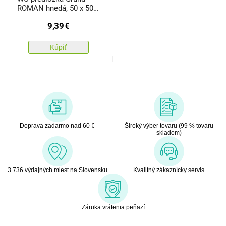
ROMAN hnedá, 50 x 50
cm
9,39
€
Kúpiť
Doprava zadarmo nad 60 €
Široký výber tovaru (99 % tovaru
skladom)
3 736 výdajných miest na Slovensku
Kvalitný zákaznícky servis
Záruka vrátenia peňazí