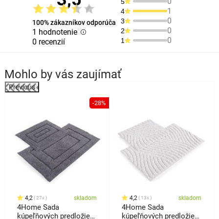
0
5
1
4
0
3
100% zákazníkov odporúča
0
2
1 hodnotenie
0
1
0 recenzií
Mohlo by vás zaujímať
Previous
%
-28%
4,2
skladom
4,2
skladom
27x
13x
4Home Sada
4Home Sada
kúpeľňových predložiek
kúpeľňových predložiek