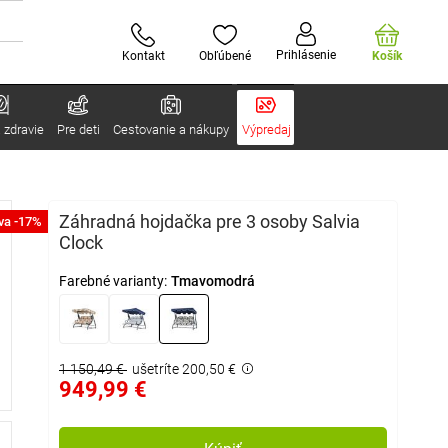
Prihlásenie
Kontakt
Obľúbené
Košík
 zdravie
Pre deti
Cestovanie a nákupy
Výpredaj
Záhradná hojdačka pre 3 osoby Salvia
va -17%
Clock
Farebné varianty:
Tmavomodrá
1 150,49 €
ušetríte 200,50 €
949,99 €