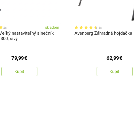
skladom
2x
5x
Veľký nastaviteľný slnečník
Avenberg Záhradná hojdačka 
300, sivý
79,99
€
62,99
€
Kúpiť
Kúpiť