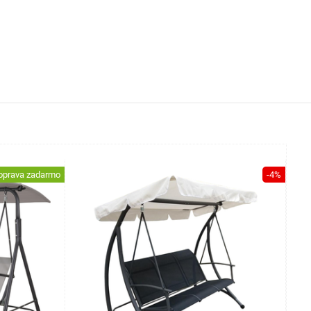
oprava zadarmo
-4%