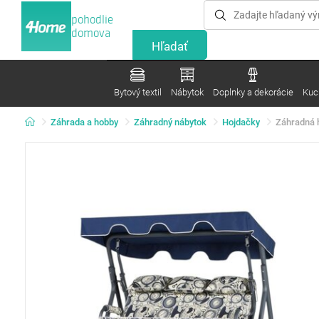
pohodlie
domova
Bytový textil
Nábytok
Doplnky a dekorácie
Kuc
Záhrada a hobby
Záhradný nábytok
Hojdačky
Záhradná h