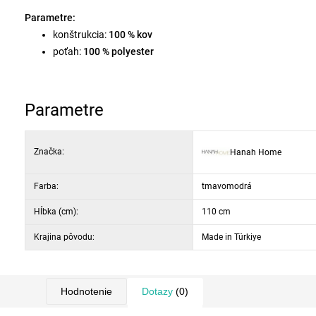
Parametre:
konštrukcia:
100 % kov
poťah:
100 % polyester
výplň sedadla:
pena 18 DNS
údržba:
ľahko čistiteľná tkanina
vankúše:
odnímateľné
Parametre
nosnosť:
240 kg
rozmery sedacej časti:
šírka 160 cm, výška 50 cm
Značka:
Hanah Home
celkové rozmery:
šírka 200 cm, výška 165 cm, hĺbka 110 cm
Farba:
tmavomodrá
Hĺbka (cm):
110 cm
Krajina pôvodu:
Made in Türkiye
Hodnotenie
Dotazy
(0)