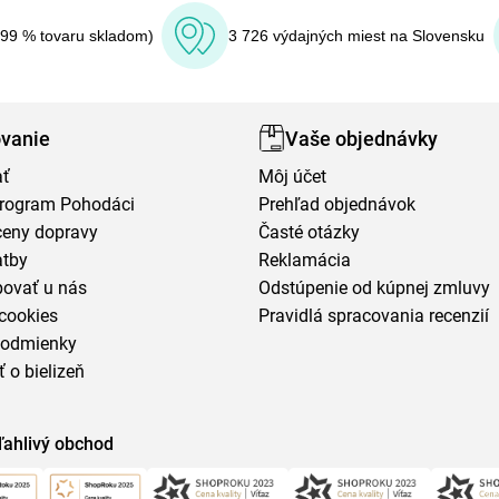
(99 % tovaru skladom)
3 726 výdajných miest na Slovensku
vanie
Vaše objednávky
ať
Môj účet
program Pohodáci
Prehľad objednávok
ceny dopravy
Časté otázky
atby
Reklamácia
povať u nás
Odstúpenie od kúpnej zmluvy
cookies
Pravidlá spracovania recenzií
podmienky
ť o bielizeň
ľahlivý obchod