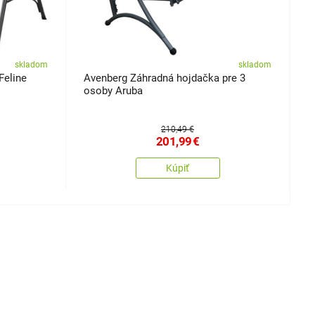
skladom
skladom
Feline
Avenberg Záhradná hojdačka pre 3
H
osoby Aruba
s
210,49 €
201,99
€
Kúpiť