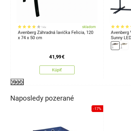
om
skladom
14x
Avenberg Záhradná lavička Felicia, 120
Avenberg 
x 74 x 50 cm
Sunny LED
41,99
€
Kúpiť
Next
Naposledy pozerané
-17%