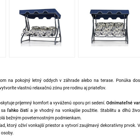
tom na pokojný letný oddych v záhrade alebo na terase. Ponúka dos
ytvoríte vlastnú relaxačnú zónu pre rodinu aj priateľov.
oskytuje príjemný komfort a vyváženú oporu pri sedení.
Odnímateľné va
sa
ľahko čistí
a je vhodný na vonkajšie použitie. Stabilitu a dlhú živ
odolá bežným poveternostným podmienkam.
d, ktorý oživí vonkajší priestor a vytvorí zaujímavý dekoratívny prvok.
i osoby.