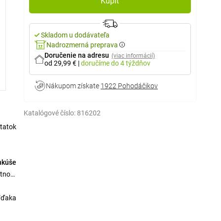
Kúpiť
Skladom u dodávateľa
Nadrozmerná preprava
Doručenie na adresu
(viac informácií)
od 29,99 €
|
doručíme
do 4 týždňov
Nákupom získate
1922 Pohodáčikov
Katalógové číslo:
816202
tatok
nkúše
otnosť
 Vďaka