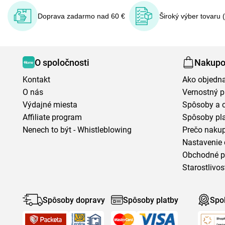
Doprava zadarmo nad 60 €
Široký výber tovaru 
O spoločnosti
Nakupo
Kontakt
Ako objedn
O nás
Vernostný 
Výdajné miesta
Spôsoby a 
Affiliate program
Spôsoby pl
Nenech to být - Whistleblowing
Prečo naku
Nastavenie 
Obchodné 
Starostlivos
Spôsoby dopravy
Spôsoby platby
Spo