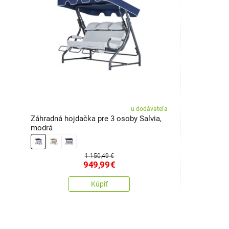
u dodávateľa
Záhradná hojdačka pre 3 osoby Salvia,
modrá
1 150,49 €
949,99
€
Kúpiť