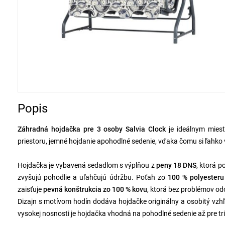
Popis
Záhradná hojdačka pre 3 osoby Salvia Clock
je ideálnym mies
priestoru, jemné hojdanie a
pohodlné sedenie, vďaka čomu si ľahko v
Hojdačka je vybavená sedadlom s výplňou z
peny 18 DNS
, ktorá p
zvyšujú pohodlie a uľahčujú údržbu. Poťah zo
100 % polyesteru
zaisťuje
pevná konštrukcia zo 100 % kovu
, ktorá bez problémov 
Dizajn s motívom hodín dodáva hojdačke originálny a osobitý vzhľa
vysokej nosnosti je hojdačka vhodná na pohodlné sedenie až pre tr