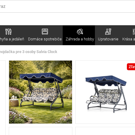
hyňa a jedáleň
Domáce spotrebiče
Záhrada a hobby
Upratovanie
Krása a
ojdačka pre 3 osoby Salvia Clock
Zľa