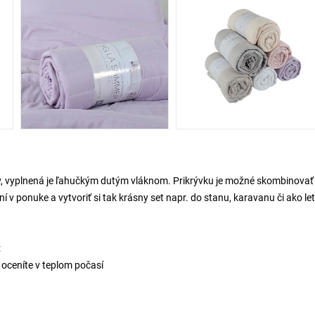
y, vyplnená je ľahučkým dutým vláknom. Prikrývku je možné skombinovať
 ponuke a vytvoriť si tak krásny set napr. do stanu, karavanu či ako le
:
 oceníte v teplom počasí