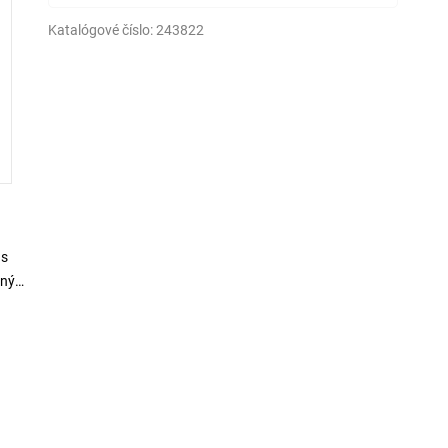
Katalógové číslo:
243822
 s
tný