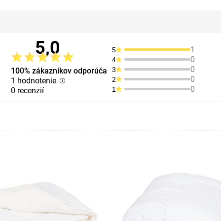
5,0
1
5
0
4
0
3
100% zákazníkov odporúča
0
2
1 hodnotenie
0
1
0 recenzií