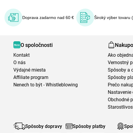
Doprava zadarmo nad 60 €
Široký výber tovaru 
O spoločnosti
Nakupo
Kontakt
Ako objedn
O nás
Vernostný 
Výdajné miesta
Spôsoby a 
Affiliate program
Spôsoby pl
Nenech to být - Whistleblowing
Prečo naku
Nastavenie 
Obchodné 
Starostlivos
Spôsoby dopravy
Spôsoby platby
Spo