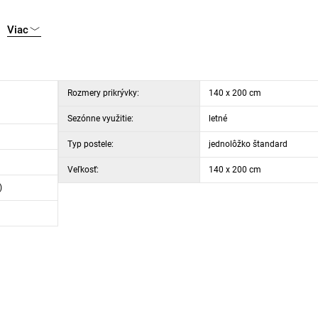
Viac
Rozmery prikrývky:
140 x 200 cm
Sezónne využitie:
letné
Typ postele:
jednolôžko štandard
Veľkosť:
140 x 200 cm
)