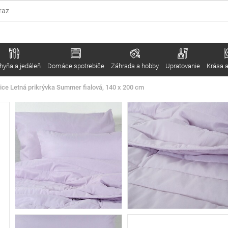
hyňa a jedáleň
Domáce spotrebiče
Záhrada a hobby
Upratovanie
Krása a
vice Letná prikrývka Summer fialová, 140 x 200 cm