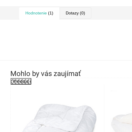
Hodnotenie
(1)
Dotazy
(0)
Mohlo by vás zaujímať
Previous
robok