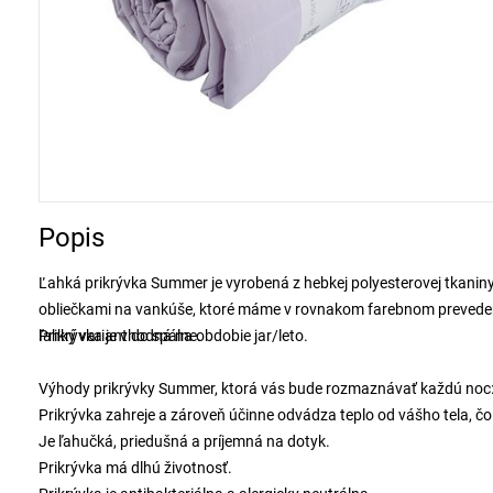
Popis
Ľahká prikrývka Summer je vyrobená z hebkej polyesterovej tkanin
obliečkami na vankúše, ktoré máme v rovnakom farebnom prevedení v
ľahký variant do spálne.
Prikrývka je vhodná na obdobie jar/leto.
Výhody prikrývky Summer, ktorá vás bude rozmaznávať každú noc
Prikrývka zahreje a zároveň účinne odvádza teplo od vášho tela, čo
Je ľahučká, priedušná a príjemná na dotyk.
Prikrývka má dlhú životnosť.