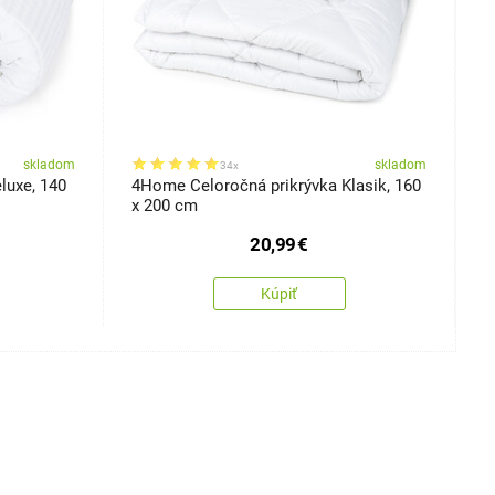
skladom
skladom
34x
luxe, 140
4Home Celoročná prikrývka Klasik, 160
B
x 200 cm
x
20,99
€
Kúpiť