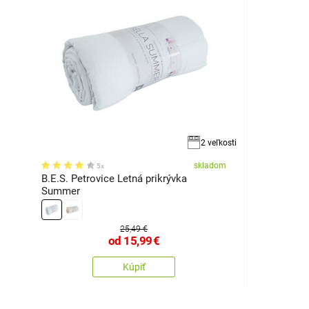
2 veľkosti
skladom
5x
B.E.S. Petrovice Letná prikrývka
Summer
25,49 €
od
15,99
€
Kúpiť