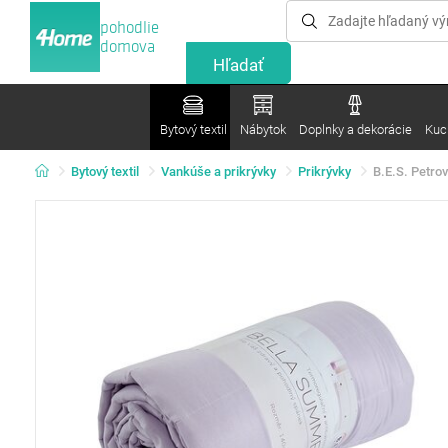
pohodlie
domova
Bytový textil
Nábytok
Doplnky a dekorácie
Kuc
Bytový textil
Vankúše a prikrývky
Prikrývky
B.E.S. Petro