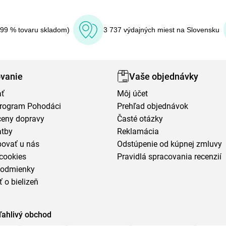
(99 % tovaru skladom)
3 737 výdajných miest na Slovensku
vanie
Vaše objednávky
ať
Môj účet
program Pohodáci
Prehľad objednávok
ceny dopravy
Časté otázky
atby
Reklamácia
povať u nás
Odstúpenie od kúpnej zmluvy
cookies
Pravidlá spracovania recenzií
podmienky
ť o bielizeň
ľahlivý obchod