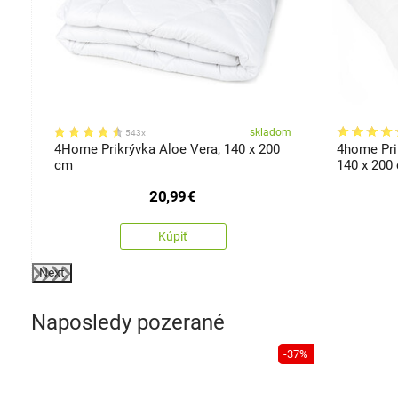
kosti
om
skladom
543x
á
4Home Prikrývka Aloe Vera, 140 x 200
4home Pri
cm
140 x 200
20,99
€
Kúpiť
Next
Naposledy pozerané
-37%