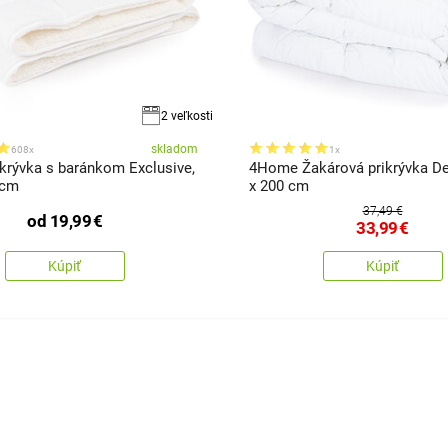
2 veľkosti
skladom
608x
1x
krývka s baránkom Exclusive,
4Home Žakárová prikrývka De
 cm
x 200 cm
37,49 €
od
19,99
€
33,99
€
Kúpiť
Kúpiť