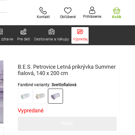
Prihlásenie
Kontakt
Obľúbené
Košík
 zdravie
Pre deti
Cestovanie a nákupy
Výpredaj
B.E.S. Petrovice Letná prikrývka Summer
fialová, 140 x 200 cm
Farebné varianty:
Svetlofialová
Vypredané
Kúpiť