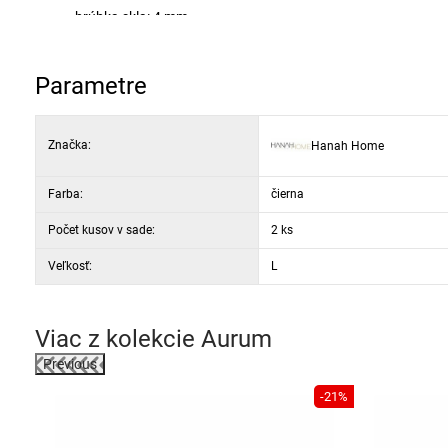
hrúbka skla: 4 mm
materiál konštrukcie: kov
rarba rámu: čierna
Parametre
hrúbka rámu: 1,5 mm
rozmery veľkého stola: 80 × 43 × 80 cm
rozmery malého stola: 60 × 39 × 60 cm
Značka:
Hanah Home
počet kusov v súprave: 2
Farba:
čierna
Počet kusov v sade:
2 ks
Veľkosť:
L
Viac z kolekcie
Aurum
Previous
-26%
-21%