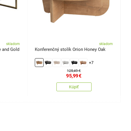
skladom
skladom
e and Gold
Konferenčný stolík Orion Honey Oak
K
+7
125,49 €
95,99
€
Kúpiť