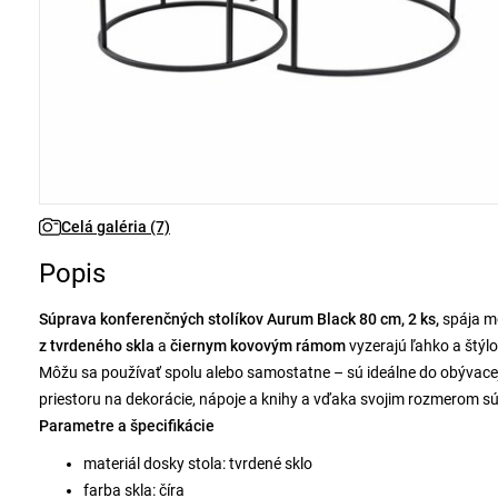
Celá galéria (7)
Popis
Súprava konferenčných stolíkov Aurum Black 80 cm, 2 ks,
spája mo
z tvrdeného skla
a
čiernym kovovým rámom
vyzerajú ľahko a štýlo
Môžu sa používať spolu alebo samostatne – sú ideálne do obývacej
priestoru na dekorácie, nápoje a knihy a vďaka svojim rozmerom sú
Parametre a špecifikácie
materiál dosky stola: tvrdené sklo
farba skla: číra