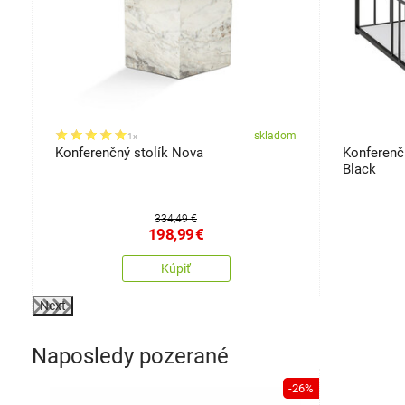
om
skladom
1x
Konferenčný stolík Nova
Konferenč
Black
334,49 €
198,99
€
Kúpiť
Next
Naposledy pozerané
-26%