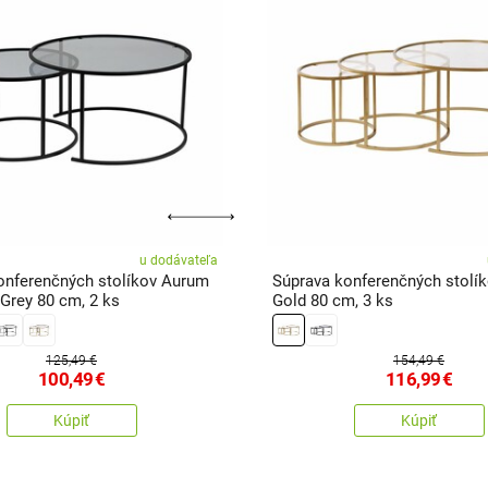
u dodávateľa
onferenčných stolíkov Aurum
Súprava konferenčných stolí
Grey 80 cm, 2 ks
Gold 80 cm, 3 ks
125,49 €
154,49 €
100,49
€
116,99
€
Kúpiť
Kúpiť