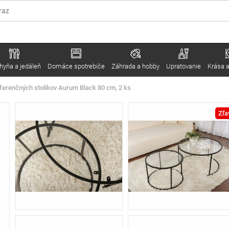
hyňa a jedáleň
Domáce spotrebiče
Záhrada a hobby
Upratovanie
Krása a
ferenčných stolíkov Aurum Black 80 cm, 2 ks
Zľa