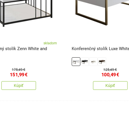
skladom
ný stolík Zenn White and
Konferenčný stolík Luxe Whit
175,49 €
125,49 €
151,99
€
100,49
€
Kúpiť
Kúpiť