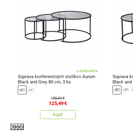
ľa
u dodávateľa
m
Súprava konferenčných stolíkov Aurum
Súprava k
Black and Grey 80 cm, 3 ks
Black and 
158,49 €
125,49
€
Kúpiť
Next