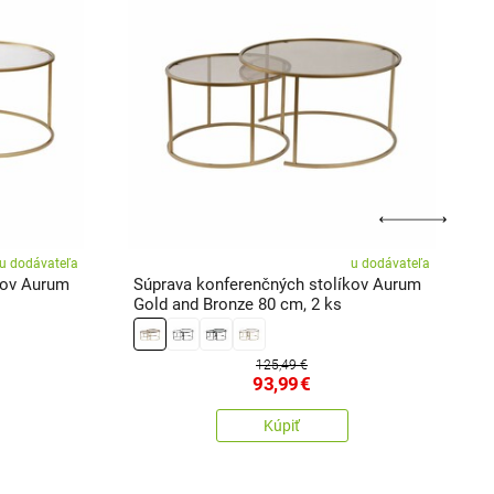
u dodávateľa
u dodávateľa
kov Aurum
Súprava konferenčných stolíkov Aurum
S
Gold and Bronze 80 cm, 2 ks
G
125,49 €
93,99
€
Kúpiť