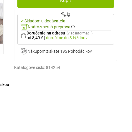
Kúpiť
Skladom u dodávateľa
Nadrozmerná preprava
Doručenie na adresu
(viac informácií)
od 8,49 €
|
doručíme
do 3 týždňov
Nákupom získate
195 Pohodáčikov
Katalógové číslo:
814254
oskou