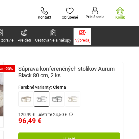
Prihlásenie
Kontakt
Obľúbené
Košík
 zdravie
Pre deti
Cestovanie a nákupy
Výpredaj
Súprava konferenčných stolíkov Aurum
va -20%
Black 80 cm, 2 ks
Farebné varianty:
Čierna
120,99 €
ušetríte 24,50 €
96,49 €