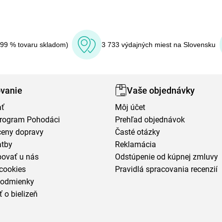
(99 % tovaru skladom)
3 733 výdajných miest na Slovensku
vanie
Vaše objednávky
ať
Môj účet
program Pohodáci
Prehľad objednávok
ceny dopravy
Časté otázky
atby
Reklamácia
povať u nás
Odstúpenie od kúpnej zmluvy
cookies
Pravidlá spracovania recenzií
podmienky
ť o bielizeň