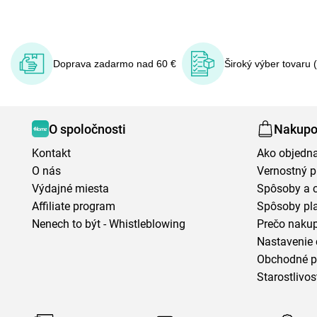
Doprava zadarmo nad 60 €
Široký výber tovaru 
O spoločnosti
Nakupo
Kontakt
Ako objedn
O nás
Vernostný 
Výdajné miesta
Spôsoby a 
Affiliate program
Spôsoby pl
Nenech to být - Whistleblowing
Prečo naku
Nastavenie 
Obchodné 
Starostlivos