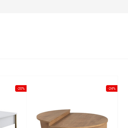
-20%
-24%