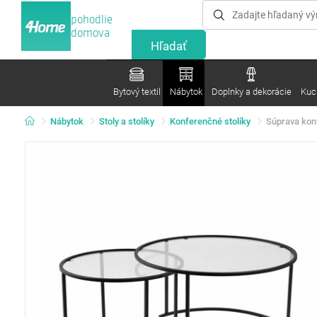
pohodlie
domova
Bytový textil
Nábytok
Doplnky a dekorácie
Kuc
Nábytok
Stoly a stolíky
Konferenčné stolíky
Súprava kon